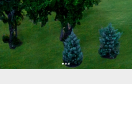
•
•
•